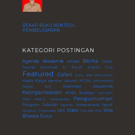
REKAP BUKU KONTROL
PEMBELAJARAN
KATEGORI POSTINGAN
Berita
Agenda
Akademik
Artikel
Daftar
Sarpras
Download
EL Barak
English Club
Featured
Galeri
Guru dan Karyawan
Hasta Karya
Identitas Sekolah
IFODIA (Informatics
Kalender Akademik
Digital Art)
Keorganisasian
Krido Budoyo
Lain-lain
Pengumuman
Mars
Matrik Smepanesa
Program Sekolah
Smepanesa Sport
Sejarah
Video
Wira
UKS
Struktur Organisasi
Visi dan Misi
Bharata Scout