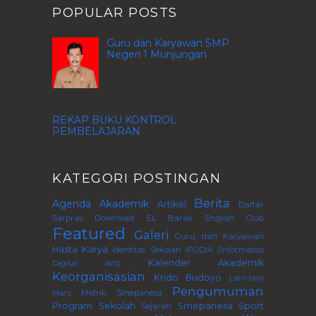
POPULAR POSTS
Guru dan Karyawan SMP
Negeri 1 Munjungan
REKAP BUKU KONTROL
PEMBELAJARAN
KATEGORI POSTINGAN
Berita
Agenda
Akademik
Artikel
Daftar
Sarpras
Download
EL Barak
English Club
Featured
Galeri
Guru dan Karyawan
Hasta Karya
Identitas Sekolah
IFODIA (Informatics
Kalender Akademik
Digital Art)
Keorganisasian
Krido Budoyo
Lain-lain
Pengumuman
Mars
Matrik Smepanesa
Program Sekolah
Smepanesa Sport
Sejarah