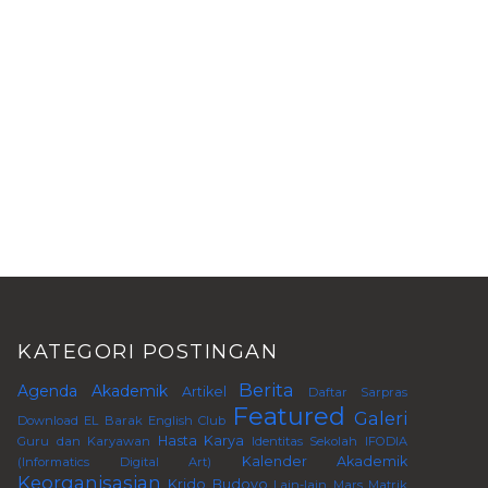
KATEGORI POSTINGAN
Berita
Agenda
Akademik
Artikel
Daftar Sarpras
Featured
Galeri
Download
EL Barak
English Club
Hasta Karya
Guru dan Karyawan
Identitas Sekolah
IFODIA
Kalender Akademik
(Informatics Digital Art)
Keorganisasian
Krido Budoyo
Lain-lain
Mars
Matrik