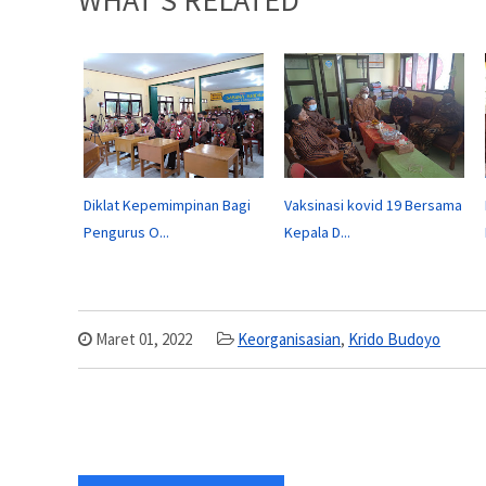
Diklat Kepemimpinan Bagi
Vaksinasi kovid 19 Bersama
Pengurus O...
Kepala D...
Maret 01, 2022
Keorganisasian
,
Krido Budoyo