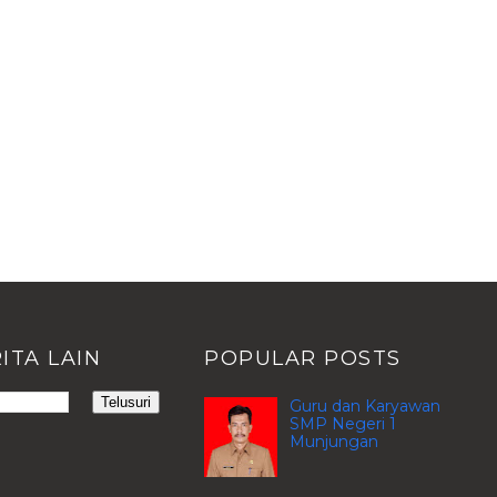
ITA LAIN
POPULAR POSTS
Guru dan Karyawan
SMP Negeri 1
Munjungan